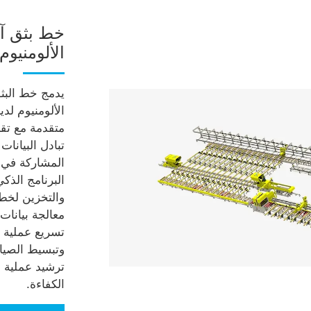
خط بثق آ
الألومنيوم
يدمج خط البث
الألومنيوم لد
متقدمة مع تقن
تبادل البيانا
المشاركة في ع
البرنامج الذكي
والتخزين لخط 
معالجة بيانات
تسريع عملية ا
وتبسيط الصيان
ترشيد عملية ب
الكفاءة.