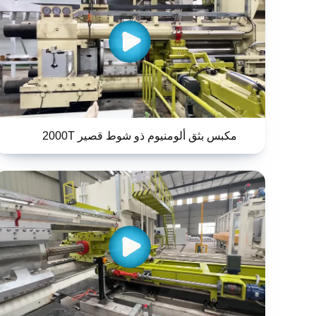
مكبس بثق ألومنيوم ذو شوط قصير 2000T