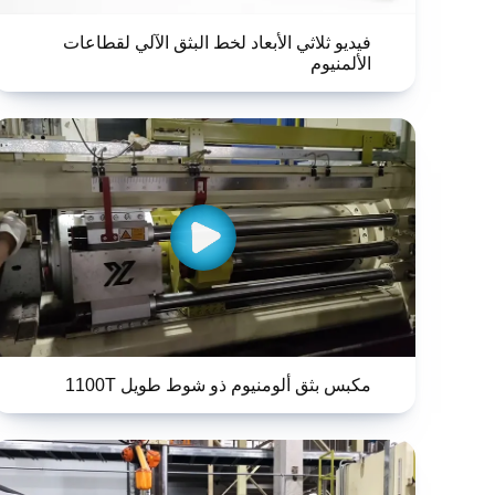
فيديو ثلاثي الأبعاد لخط البثق الآلي لقطاعات
الألمنيوم
مكبس بثق ألومنيوم ذو شوط طويل 1100T