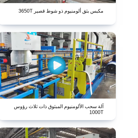
مكبس بثق ألومنيوم ذو شوط قصير 3650T
آلة سحب الألومنيوم المبثوق ذات ثلاث رؤوس
1000T