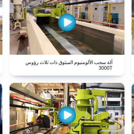
آلة سحب الألومنيوم المبثوق ذات ثلاث رؤوس
3000T