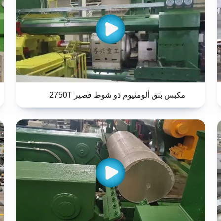
مكبس بثق ألومنيوم ذو شوط قصير 2750T