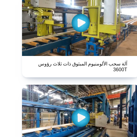
آلة سحب الألومنيوم المبثوق ذات ثلاث رؤوس
3600T