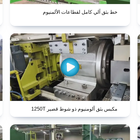
خط بثق آلي كامل لقطاعات الألمنيوم
مكبس بثق ألومنيوم ذو شوط قصير 1250T