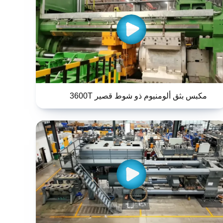
مكبس بثق ألومنيوم ذو شوط قصير 3600T