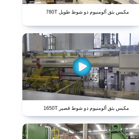
مكبس بثق ألومنيوم ذو شوط طويل 780T
مكبس بثق ألومنيوم ذو شوط قصير 1650T