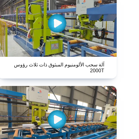
آلة سحب الألومنيوم المبثوق ذات ثلاث رؤوس
2000T