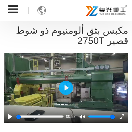

مكبس بثق ألومنيوم ذو شوط
قصير 2750T
Play
00:32
Play
Mute
Ente
full