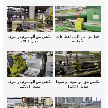
خط بثق آلي كامل لقطاعات
مكبس بثق ألومنيوم ذو شوط
الألمنيوم
طويل 780T
مكبس بثق ألومنيوم ذو شوط
مكبس بثق ألومنيوم ذو شوط
طويل 1100T
قصير 1250T