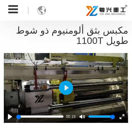

مكبس بثق ألومنيوم ذو شوط
طويل 1100T
Play
00:19
Play
Mute
Ente
full