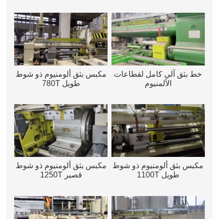
خط بثق آلي كامل لقطاعات
مكبس بثق ألومنيوم ذو شوط
الألمنيوم
طويل 780T
مكبس بثق ألومنيوم ذو شوط
مكبس بثق ألومنيوم ذو شوط
طويل 1100T
قصير 1250T