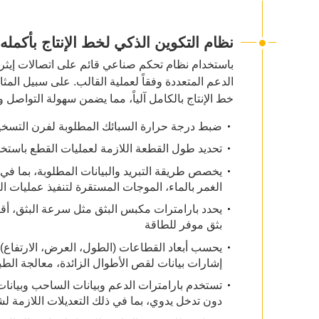
نظام التكوين الذكي لخط الإنتاج بأكمله
باستخدام نظام تحكم صناعي قائم على اتصالات إيثرنت
خط الإنتاج بالكامل آلياً، مما يضمن سهولة التواصل و
ضبط درجة حرارة السبائك المطلوبة لفرن التسخ
تحديد طول القطعة اللازمة لعمليات القطع باستخد
يخصص طريقة التبريد والبيانات المطلوبة، بما في ذلك ا
الغمر بالماء، الموجات المستقرة لتنفيذ عمليات الت
يحدد بارامترات مكبس البثق مثل سرعة البثق، أ
بثق موفر للطاقة
يحسب أبعاد القطاعات (الطول، العرض، الارتفاع) ل
إشارات بيانات لقص الأطوال الزائدة، معالجة الط
تستخدم بارامترات الدعم وبيانات الساحب وبيانات 
دون تدخل يدوي، بما في ذلك التعديلات اللازمة ل