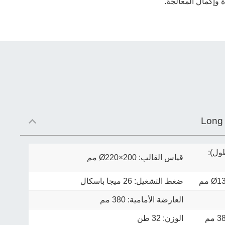
ة وإكمال المعالجة.
Long
ول):
قياس القالب:
Ø220×200
مم
Ø1
مم
ضغط التشغيل: 26 ميجا باسكال
العارضة الأمامية: 380 مم
الوزن: 32 طن