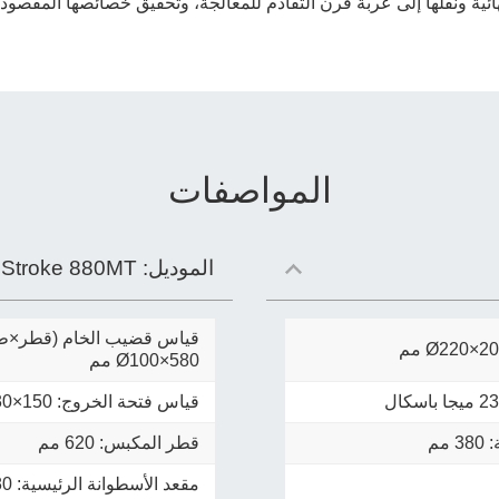
نهائية ونقلها إلى عربة فرن التقادم للمعالجة، وتحقيق خصائصها المقصود
المواصفات
الموديل:
 Stroke 880MT
قياس قضيب الخام (قطر×ط
Ø220×20
مم
Ø100×580
مم
قياس فتحة الخروج:
30×150
مم
قطر المكبس: 620 مم
مقعد الأسطوانة الرئيسية: 380 مم