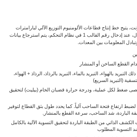
، يتيح خط إنتاج قطاعات الألومنيوم التوزيع الآلي لبارامترات
الدعم المتعددة وفقاً لعملية القالب. على سبيل المثال، عند إدخال رقم القالب 1 في نظام التحكم، يتم استرجاع بيانات
تبادل المعلومات بين المعدات.
ين
ام القطع الساخن أو المنشار
لتبريد بالهواء، التبريد بالماء، التبريد بالرذاذ، الرذاذ + الهواء،
سقية (التبريد السريع)
قصى ضغط لكل عملية، ودرجة حرارة قضبان الخام (بيليت) لتحقيق
ضبط ارتفاع فتحة الساحب آلياً. كما يحدد طول بثق القطاع لتوفير
بقة الباردة، شد الساحب، سرعة القطع بالمنشار.
الكشف الذاتي من الطبقة الباردة لتحقيق التسوية الآلية بالكامل
شد التسوية المطلوب