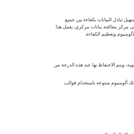
هيل تبادل البيانات بكفاءة بين جميع
إلى مركز معالجة بيانات مركزي. يعمل هذا
ألومنيوم وتعظيم الكفاءة.
م على رف فرن التسخين ذو القضيب الطويل، ويتم تسخينها إلى حوالي 480 درجة مئوية، ويتم الاحتفاظ بها عند هذه الدرجة من
ئك ألومنيوم متنوعة باستخدام قوالب