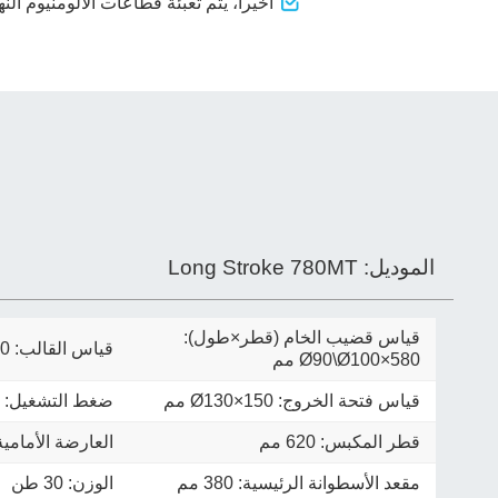
أخيراً، يتم تعبئة قطاعات الألومنيوم ال
الموديل:
Long Stroke 780MT
قياس قضيب الخام (قطر×طول):
قياس القالب:
0
Ø90\Ø100×580
مم
قياس فتحة الخروج:
Ø130×150
مم
ضغط التشغيل: 23 ميجا باسكال
قطر المكبس: 620 مم
العارضة الأمامية: 380 
مقعد الأسطوانة الرئيسية: 380 مم
الوزن: 30 طن