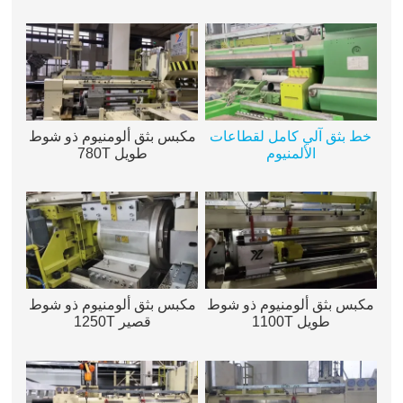
خط بثق آلي كامل لقطاعات
مكبس بثق ألومنيوم ذو شوط
الألمنيوم
طويل 780T
مكبس بثق ألومنيوم ذو شوط
مكبس بثق ألومنيوم ذو شوط
طويل 1100T
قصير 1250T