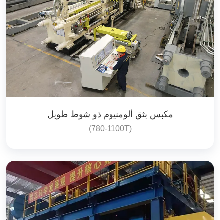
مكبس بثق ألومنيوم ذو شوط طويل
(780-1100T)